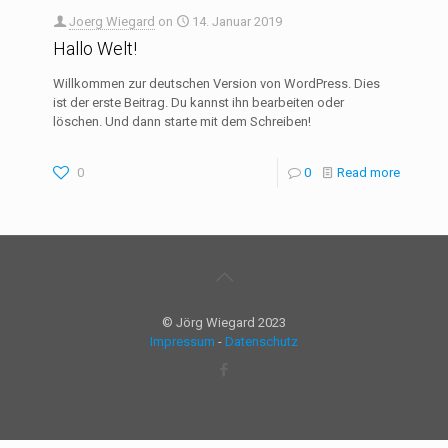
Joerg Wiegard
on
14. Januar 2019
Hallo Welt!
Willkommen zur deutschen Version von WordPress. Dies
ist der erste Beitrag. Du kannst ihn bearbeiten oder
löschen. Und dann starte mit dem Schreiben!
0
0
Read more
© Jörg Wiegard 2023
Impressum
-
Datenschutz