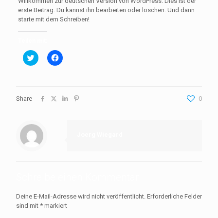
Willkommen zur deutschen Version von WordPress. Dies ist der
erste Beitrag. Du kannst ihn bearbeiten oder löschen. Und dann
starte mit dem Schreiben!
Teilen mit:
Klick,
Klick,
um
um
über
auf
Twitter
Facebook
zu
zu
teilen
teilen
(Wird
(Wird
Share
0
in
in
neuem
neuem
Fenster
Fenster
geöffnet)
geöffnet)
Joerg Wiegard
Schreibe einen Kommentar
Deine E-Mail-Adresse wird nicht veröffentlicht.
Erforderliche Felder
sind mit
*
markiert