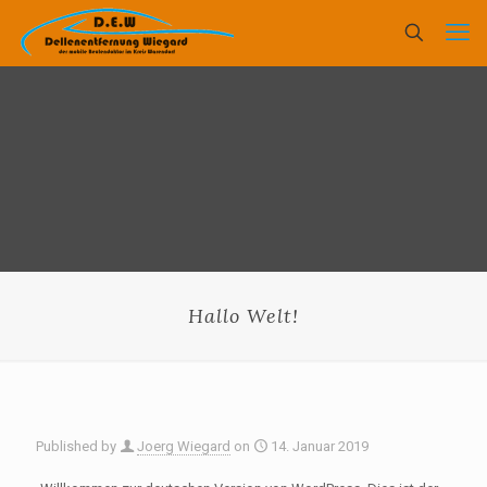
Hallo Welt!
Published by
Joerg Wiegard
on
14. Januar 2019